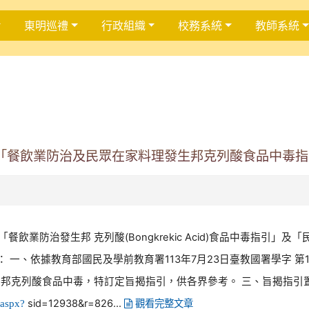
東明巡禮
行政組織
校務系統
教師系統
「餐飲業防治及民眾在家料理發生邦克列酸食品中毒指
防治發生邦 克列酸(Bongkrekic Acid)食品中毒指引」及「民眾
明： 一、依據教育部國民及學前教育署113年7月23日臺教國署學字 第1
 邦克列酸食品中毒，特訂定旨揭指引，供各界參考。 三、旨揭指引
sid=12938&r=826...
.aspx?
觀看完整文章