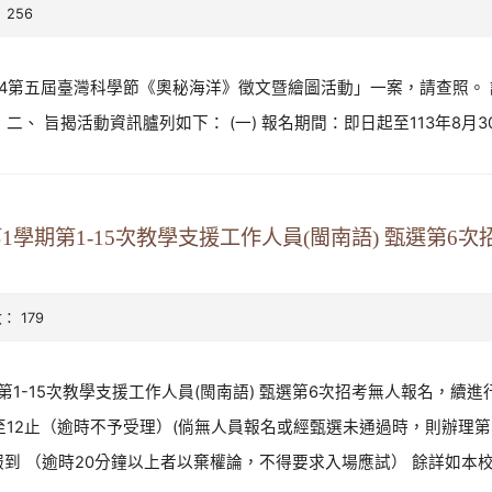
 256
24第五屆臺灣科學節《奧秘海洋》徵文暨繪圖活動」一案，請查照。 說
。 二、 旨揭活動資訊臚列如下： (一) 報名期間：即日起至113年8月30日
1學期第1-15次教學支援工作人員(閩南語) 甄選第6
數： 179
1-15次教學支援工作人員(閩南語) 甄選第6次招考無人報名，續進行
 9時至12止（逾時不予受理）(倘無人員報名或經甄選未通過時，則辦理第8
報到 （逾時20分鐘以上者以棄權論，不得要求入場應試） 餘詳如本校網站