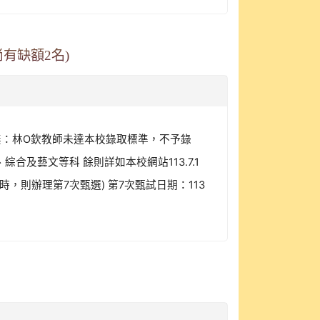
有缺額2名)
取無：林O欽教師未達本校錄取標準，不予錄
合及藝文等科 餘則詳如本校網站113.7.1
時，則辦理第7次甄選) 第7次甄試日期：113