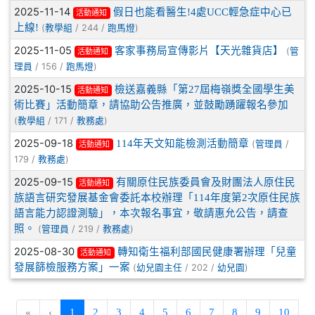
2025-11-14
假日也能看醫生!4處UCC輕急症中心已
活動通知
上線!
(
/ 244 /
)
教學組
跑馬燈
2025-11-05
客家事務局宣傳影片【天光雜貨店】
(
管
活動通知
/ 156 /
)
理員
跑馬燈
2025-10-15
檢送嘉義縣「第27屆梅嶺獎全國學生美
活動通知
術比賽」活動簡章，請協助公告推廣，並鼓勵踴躍報名參加
(
/ 171 /
)
教學組
教務處
2025-09-18
114年天文知能檢測活動簡章
(
/
管理員
活動通知
179 /
)
教務處
2025-09-15
有關原住民族委員會及財團法人原住民
活動通知
族語言研究發展基金會委託本校辦理「114年度第2次原住民族
語言能力認證測驗」，本次報名事宜，敬請惠允公告，請查
照。
(
/ 219 /
)
管理員
教務處
2025-08-30
轉知衛生福利部國民健康署辦理「兒童
活動通知
發展篩檢服務方案」一案
(
/ 202 /
)
幼兒園主任
幼兒園
(current)
«
‹
1
2
3
4
5
6
7
8
9
10