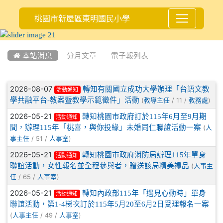
桃園市新屋區東明國民小學
:::
 本站消息
分月文章
電子報列表
文章列表
2026-08-07
轉知有關國立成功大學辦理「台語文教
活動通知
學共融平台-教案暨教學示範徵件」活動
(
/ 11 /
)
教導主任
教務處
2026-05-21
轉知桃園市政府訂於115年6月至9月期
活動通知
間，辦理115年「桃喜，與你投緣」未婚同仁聯誼活動一案
(
人
/ 51 /
)
事主任
人事室
2026-05-21
轉知桃園市政府消防局辦理115年單身
活動通知
聯誼活動，女性報名並全程參與者，贈送該局精美禮品
(
人事主
/ 65 /
)
任
人事室
2026-05-21
轉知內政部115年「遇見心動時」單身
活動通知
聯誼活動，第1-4梯次訂於115年5月20至6月2日受理報名一案
(
/ 49 /
)
人事主任
人事室