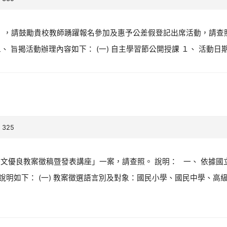
」，請鼓勵貴校教師踴躍報名參加及惠予公差假登記出席活動，請查照。 
 二、 旨揭活動辦理內容如下： (一) 自主學習節公開授課 １、 活動日期：1
 325
文優良教案徵稿暨發表講座」一案，請查照。 說明： 一、 依據國立臺
徵稿說明如下： (一) 教案徵選語言別及對象：國民小學、國民中學、高級中