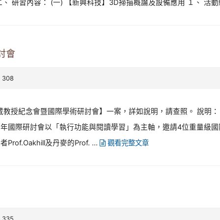
二、 研習內容： (一) 【新興科技】3D掃描概論及設備應用 １、 活動編號：
討會
 308
葳教授紀念會暨國際學術研討會】一案，詳如說明，請查照。 說明： 一
 二、 今年國際研討會以「執行功能與閱讀學習」為主軸，邀請4位重量
Prof.Oakhill及丹麥的Prof. ...
觀看完整文章
 335