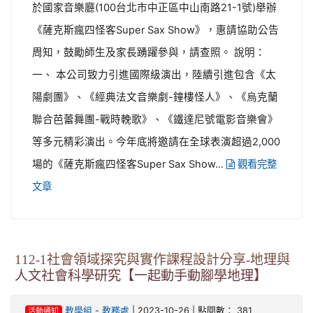
於國家音樂廳(100台北市中正區中山南路21-1號)舉辦
《薩克斯瘋四怪客Super Sax Show》，惠請協助公告
周知，鼓勵師生及家長踴躍參與，請查照。 說明：
一、 本公司致力引進國際級演出，陸續引進包含《太
陽劇團》、《經典法文音樂劇-鐘樓怪人》、《烏克蘭
聯合芭蕾舞團-戰時輓歌》、《鐵達尼號電影音樂會》
等多元精彩演出。今年底將邀請在全球表演超過2,000
場的《薩克斯瘋四怪客Super Sax Show...
觀看完整
文章
112-1社會領域探究與實作課程設計分享-地理與
人文社會科學研究【一起動手動腳學地理】
-
| 2023-10-26 | 點閱數： 381
教學組
教務處
活動通知