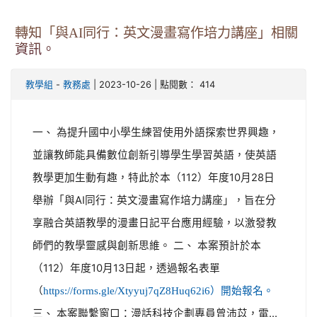
轉知「與AI同行：英文漫畫寫作培力講座」相關
資訊。
-
| 2023-10-26 | 點閱數： 414
教學組
教務處
一、 為提升國中小學生練習使用外語探索世界興趣，
並讓教師能具備數位創新引導學生學習英語，使英語
教學更加生動有趣，特此於本（112）年度10月28日
舉辦「與AI同行：英文漫畫寫作培力講座」，旨在分
享融合英語教學的漫畫日記平台應用經驗，以激發教
師們的教學靈感與創新思維。 二、 本案預計於本
（112）年度10月13日起，透過報名表單
（
https://forms.gle/Xtyyuj7qZ8Huq62i6）開始報名。
三、 本案聯繫窗口：漫話科技企劃專員曾沛苡，電...