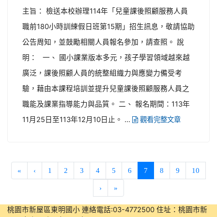
主旨： 檢送本校辦理114年「兒童課後照顧服務人員
職前180小時訓練假日班第15期」招生訊息，敬請協助
公告周知，並鼓勵相關人員報名參加，請查照。 說
明： 一、 國小課業版本多元，孩子學習領域越來越
廣泛，課後照顧人員的統整組織力與應變力備受考
驗，藉由本課程培訓並提升兒童課後照顧服務人員之
職能及課業指導能力與品質。 二、 報名期間：113年
11月25日至113年12月10日止。 ...
觀看完整文章
(current)
«
‹
1
2
3
4
5
6
7
8
9
10
›
»
桃園市新屋區東明國小 連絡電話:03-4772500 住址：桃園市新