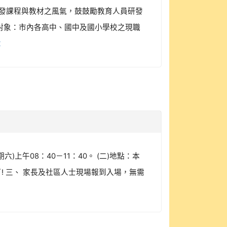
人員研發課程與教材之風氣，鼓鼓勵教育人員研發
對象：市內各高中、國中及國小學校之現職
章
)上午08：40－11：40。 (二)地點：本
! 三、 家長及社區人士現場報到入場，無需