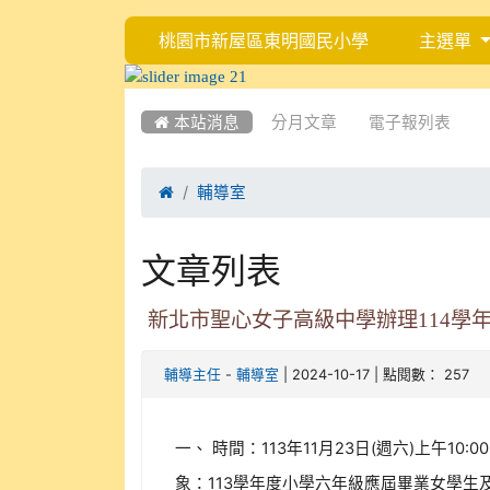
桃園市新屋區東明國民小學
主選單
:::
:::
 本站消息
分月文章
電子報列表

輔導室
文章列表
新北市聖心女子高級中學辦理114學
-
| 2024-10-17 | 點閱數： 257
輔導主任
輔導室
一、 時間：113年11月23日(週六)上午1
象：113學年度小學六年級應屆畢業女學生及