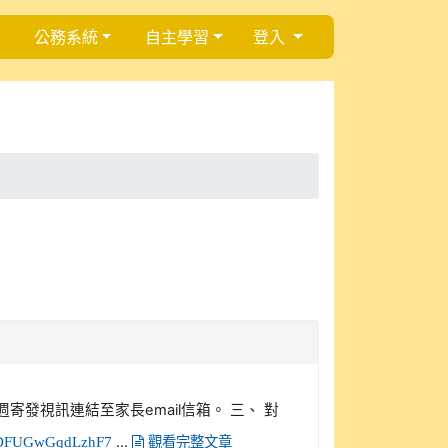
公務系統
自主學習
登入
一週寄發視訊連結至家長email信箱。 三、 對
...
ndGDFUGwGqdLzhF7
觀看完整文章