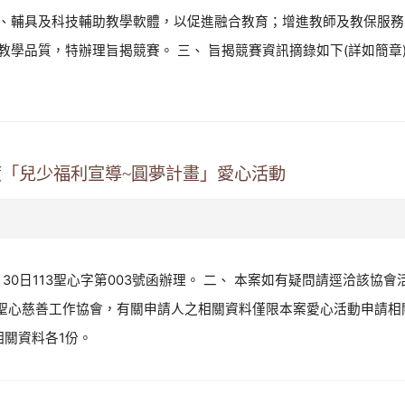
、輔具及科技輔助教學軟體，以促進融合教育；增進教師及教保服務
品質，特辦理旨揭競賽。 三、 旨揭競賽資訊摘錄如下(詳如簡章)： 
度「兒少福利宣導~圓夢計畫」愛心活動
30日113聖心字第003號函辦理。 二、 本案如有疑問請逕洽該協會活
抄送桃園市聖心慈善工作協會，有關申請人之相關資料僅限本案愛心活動申
相關資料各1份。