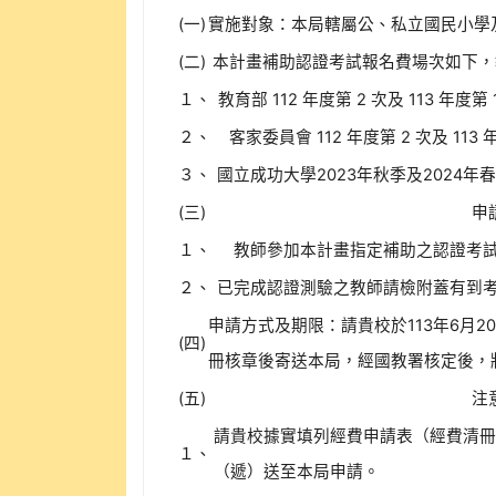
(一)
實施對象：本局轄屬公、私立國民小學
(二)
本計畫補助認證考試報名費場次如下，
１、
教育部 112 年度第 2 次及 113 
２、
客家委員會 112 年度第 2 次及 1
３、
國立成功大學2023年秋季及2024
(三)
申
１、
教師參加本計畫指定補助之認證考
２、
已完成認證測驗之教師請檢附蓋有到
申請方式及期限：請貴校於113年6月
(四)
冊核章後寄送本局，經國教署核定後，將
(五)
注
請貴校據實填列經費申請表（經費清冊
１、
（遞）送至本局申請。