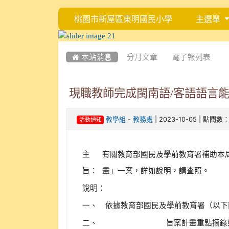
桃園市新屋區東明國民小學
主選單
:::
:::
 本站消息
分月文章
電子報列表
現職教師完成閩南語/客語語言
-
| 2023-10-05 | 點閱數：
教學組
教務處
活動通知
主
有關教育部國民及學前教育署補助本局
旨：
畫」一案，詳如說明，請查照。
說明：
一、
依據教育部國民及學前教育署（以下簡稱
二、
旨案計畫重點摘錄