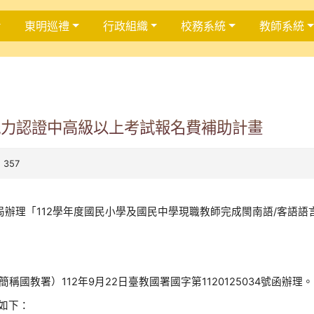
東明巡禮
行政組織
校務系統
教師系統
能力認證中高級以上考試報名費補助計畫
 357
辦理「112學年度國民小學及國民中學現職教師完成閩南語/客語
國教署）112年9月22日臺教國署國字第1120125034號函辦理。
如下：