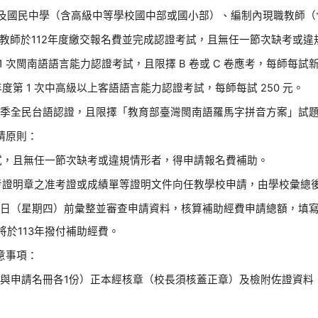
及國民中學（含高級中等學校國中部或國小部）、編制內現職教師（含
教師於112年度繳交報名費並完成認證考試，且無任一節次缺考或違
年度第 1 次閩南語語言能力認證考試，且限擇 B 卷或 C 卷應考，每師每
13 年度第 1 次中高級以上客語語言能力認證考試，每師每試 250 元。
年春季全民台語認證，且限擇「教育部臺灣閩南語羅馬字拼音方案」試題應
請原則：
試，且無任一節次缺考或違規情形者，得申請報名費補助。
考證明章之准考證或成績單等證明文件向任教學校申請，由學校彙總
20日（星期四）前彙整並審查申請資料，核算補助經費申請總額，填
於113年撥付補助經費。
意事項：
與申請名冊各1份）正本經核章（校長須核蓋正章）及檢附佐證資料