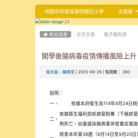
桃園市新屋區東明國民小學
主選單
:::
:::
 本站消息
分月文章
電子報列表
開學後腸病毒疫情傳播風險上升
-
| 2025-09-26 | 點閱數： 260
衛生組
輔導室
說明：
一、
依據本府衛生局114年9月24日桃衛
依據衛生福利部疾病管制署（下稱疾管署
二、
例死亡，幼童感染腸病毒併發重症風
經查本年第38週（9月14日至9月20