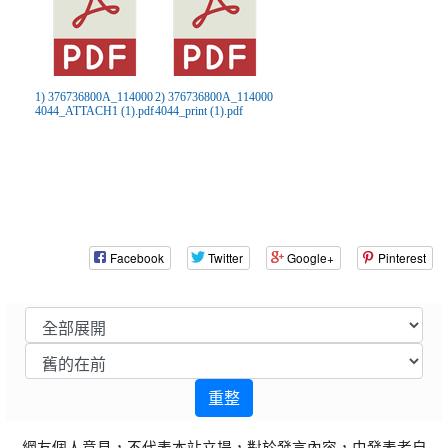
1) 376736800A_114000
2) 376736800A_114000
4044_ATTACH1 (1).pdf
4044_print (1).pdf
Facebook
Twitter
Google+
Pinterest
重整