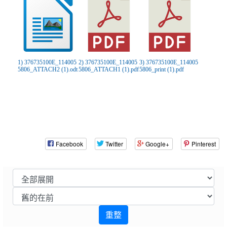
1) 376735100E_114005
2) 376735100E_114005
3) 376735100E_114005
5806_ATTACH2 (1).odt
5806_ATTACH1 (1).pdf
5806_print (1).pdf
Facebook
Twitter
Google+
Pinterest
重整