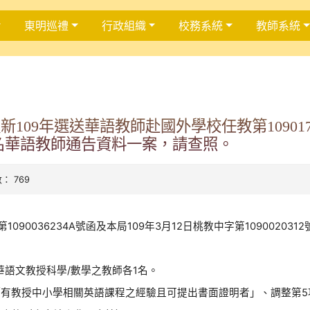
東明巡禮
行政組織
校務系統
教師系統
新109年選送華語教師赴國外學校任教第1090
2名華語教師通告資料一案，請查照。
數： 769
1090036234A號函及本局109年3月12日桃教中字第109002031
華語文教授科學/數學之教師各1名。
：「有教授中小學相關英語課程之經驗且可提出書面證明者」、調整第