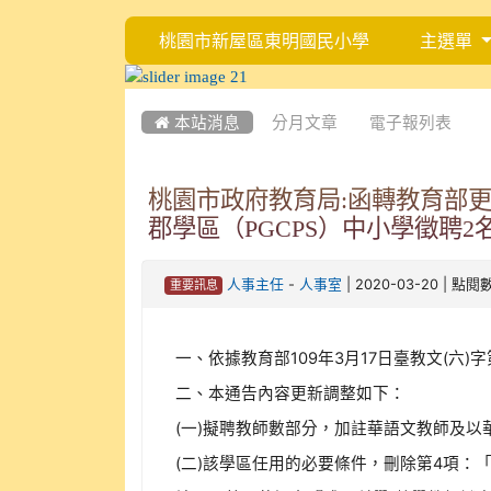
桃園市新屋區東明國民小學
主選單
:::
:::
 本站消息
分月文章
電子報列表
桃園市政府教育局:函轉教育部更
郡學區（PGCPS）中小學徵聘
-
| 2020-03-20 | 點閱
人事主任
人事室
重要訊息
一、依據教育部109年3月17日臺教文(六)字第
二、本通告內容更新調整如下：
(一)擬聘教師數部分，加註華語文教師及以
(二)該學區任用的必要條件，刪除第4項