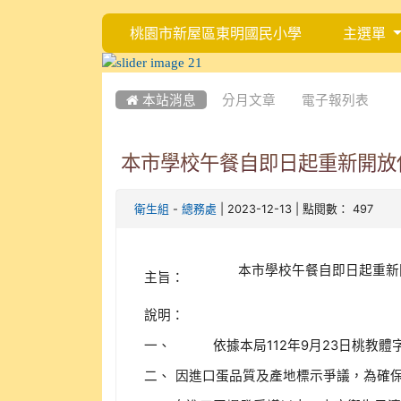
桃園市新屋區東明國民小學
主選單
:::
:::
 本站消息
分月文章
電子報列表
本市學校午餐自即日起重新開放
-
| 2023-12-13 | 點閱數： 497
衛生組
總務處
本市學校午餐自即日起重新
主旨：
說明：
一、
依據本局112年9月23日桃教體字
二、
因進口蛋品質及產地標示爭議，為確保