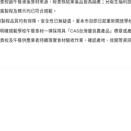
清查校園午餐液蛋食材來源，經查核結果蛋品皆為國產；另衛生福利
液蛋製程及標示均已符合規範。
與製程品質均有保障，安全性已無疑虞，爰本市自即日起重新開放學校
明確規範學校午餐食材一律採用具「CAS台灣優良農產品」標章或產
請貴校及午餐供應業者持續落實食材驗收作業，確認產地、效期等資