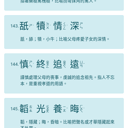
指著桑樹罵槐樹，比喻拐彎抹角的罵人。
舐
犢
情
深
ㄑ
ㄉ
ㄕ
143.
ㄕ
ˋ
ˊ
ㄧ
ˊ
ㄨ
ㄣ
ㄥ
舐，舔；犢，小牛；比喻父母疼愛子女的深情。
慎
終
追
遠
ㄓ
ㄓ
ㄕ
ㄩ
144.
ˋ
ㄨ
ㄨ
ˇ
ㄣ
ㄢ
ㄥ
ㄟ
謹慎處理父母的喪事，虔誠的追念祖先。指人不忘
本，是重視孝道的用語。
韜
光
養
晦
ㄍ
ㄏ
ㄊ
ㄧ
145.
ㄨ
ˇ
ㄨ
ˋ
ㄠ
ㄤ
ㄤ
ㄟ
韜，隱藏；晦，昏暗。比喻把聲名或才華隱藏起來