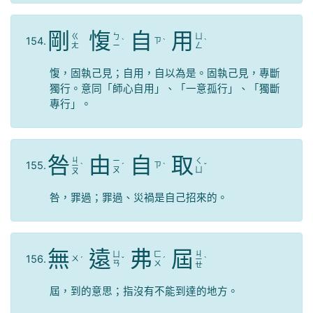
剛
愎
自
用
ㄍ
ㄅ
ㄩ
154.
ㄗ
ˋ
ˋ
ˋ
ㄤ
ㄧ
ㄥ
愎，固執己見；自用，自以為是。固執己見，專斷
獨行。意同「師心自用」、「一意孤行」、「獨斷
專行」。
咎
由
自
取
ㄐ
ㄧ
ㄑ
155.
ㄗ
ㄧ
ˋ
ˊ
ˋ
ˇ
ㄡ
ㄩ
ㄡ
咎，罪過；罪過、災禍是自己招來的。
無
遠
弗
屆
ㄐ
ㄩ
ㄈ
156.
ㄨ
ˊ
ˇ
ˊ
ㄧ
ˋ
ㄢ
ㄨ
ㄝ
屆，到的意思；指沒有不能到達的地方。