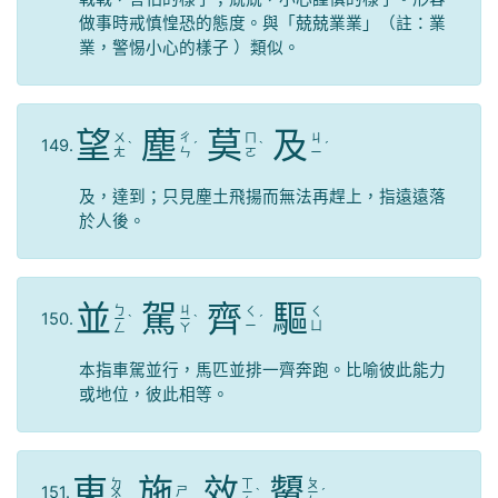
做事時戒慎惶恐的態度。與「兢兢業業」（註：業
業，警惕小心的樣子 ）類似。
望
塵
莫
及
ㄨ
ㄔ
ㄇ
ㄐ
149.
ˋ
ˊ
ˋ
ˊ
ㄤ
ㄣ
ㄛ
ㄧ
及，達到；只見塵土飛揚而無法再趕上，指遠遠落
於人後。
並
駕
齊
驅
ㄅ
ㄐ
ㄑ
ㄑ
150.
ㄧ
ˋ
ㄧ
ˋ
ˊ
ㄧ
ㄩ
ㄥ
ㄚ
本指車駕並行，馬匹並排一齊奔跑。比喻彼此能力
或地位，彼此相等。
東
施
效
顰
ㄉ
ㄒ
ㄆ
151.
ㄕ
ㄨ
ㄧ
ˋ
ㄧ
ˊ