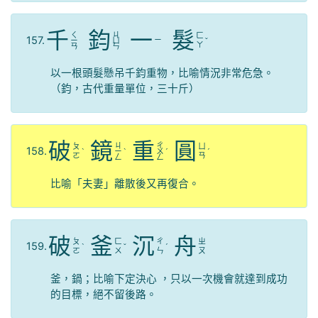
千
鈞
一
髮
ㄑ
ㄐ
ㄈ
157.
ㄧ
ㄧ
ㄩ
ˇ
ㄚ
ㄢ
ㄣ
以一根頭髮懸吊千鈞重物，比喻情況非常危急。
（鈞，古代重量單位，三十斤）
破
鏡
重
圓
ㄐ
ㄔ
ㄆ
ㄩ
158.
ˋ
ㄧ
ˋ
ㄨ
ˊ
ˊ
ㄛ
ㄢ
ㄥ
ㄥ
比喻「夫妻」離散後又再復合。
破
釜
沉
舟
ㄆ
ㄈ
ㄔ
ㄓ
159.
ˋ
ˇ
ˊ
ㄛ
ㄨ
ㄣ
ㄡ
釜，鍋；比喻下定決心 ，只以一次機會就達到成功
的目標，絕不留後路。