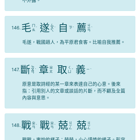
不外露。
毛
遂
自
薦
ㄙ
ㄐ
ㄇ
146.
ㄗ
ˊ
ㄨ
ˋ
ˋ
ㄧ
ˋ
ㄠ
ㄟ
ㄢ
毛遂，戰國趙人，為平原君食客。比喻自我推薦。
斷
章
取
義
ㄉ
ㄓ
ㄑ
147.
ㄧ
ㄨ
ˋ
ˇ
ˋ
ㄤ
ㄩ
ㄢ
原意是取詩經的某一章來表達自己的心意。後來
指：引用別人的文章或談話的片斷，而不顧及全篇
內容與意思。
戰
戰
兢
兢
ㄐ
ㄐ
ㄓ
ㄓ
148.
ˋ
ˋ
ㄧ
ㄧ
ㄢ
ㄢ
ㄥ
ㄥ
戰戰，害怕的樣子；兢兢，小心謹慎的樣子。形容