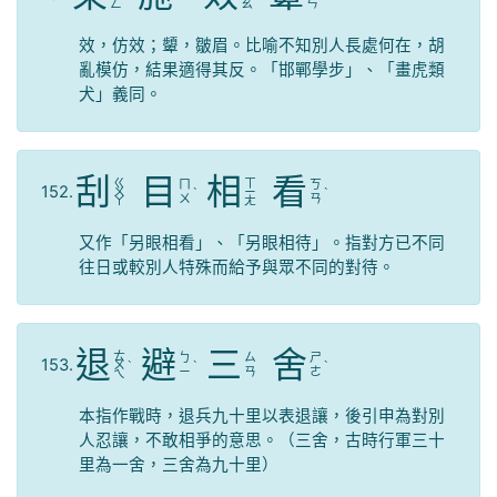
ㄥ
ㄠ
ㄣ
效，仿效；顰，皺眉。比喻不知別人長處何在，胡
亂模仿，結果適得其反。「邯鄲學步」、「畫虎類
犬」義同。
刮
目
相
看
ㄍ
ㄒ
ㄇ
ㄎ
152.
ㄨ
ˋ
ㄧ
ˋ
ㄨ
ㄢ
ㄚ
ㄤ
又作「另眼相看」、「另眼相待」。指對方已不同
往日或較別人特殊而給予與眾不同的對待。
退
避
三
舍
ㄊ
ㄅ
ㄙ
ㄕ
153.
ㄨ
ˋ
ˋ
ˋ
ㄧ
ㄢ
ㄜ
ㄟ
本指作戰時，退兵九十里以表退讓，後引申為對別
人忍讓，不敢相爭的意思。（三舍，古時行軍三十
里為一舍，三舍為九十里）