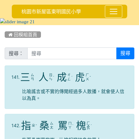
桃園市新屋區東明國民小學
:::
 回模組首頁
搜尋：
搜尋
三
人
成
虎
ㄙ
ㄖ
ㄔ
ㄏ
141.
ˊ
ˊ
ˇ
ㄢ
ㄣ
ㄥ
ㄨ
比喻謠言或不實的傳聞經過多人散播，就會使人信
以為真。
指
桑
罵
槐
ㄏ
ㄙ
ㄇ
142.
ㄓ
ˇ
ˋ
ㄨ
ˊ
ㄤ
ㄚ
ㄞ